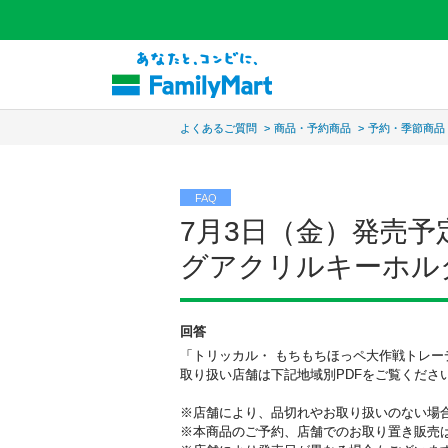
よくあるご質問
>
商品・予約商品
>
予約・季節商品
FAQ
7月3日（金）発売
グアクリルキーホル
回答
「トリッカル・
もちもちほっペ大作戦トレー
取り扱い店舗は下記地域別PDFをご覧くださ
※店舗により、品切れやお取り扱いのない場
※本商品のご予約、
店舗でのお取り置き販売