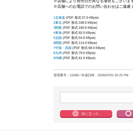
※店舗により発売日が異なる場合もございま
※店舗へのお電話でのお問い合わせはご遠慮
1北海道
(PDF 形式:57.0 KByte)
2東北
(PDF 形式:108.0 KByte)
3関東
(PDF 形式:160.0 KByte)
4東海
(PDF 形式:92.0 KByte)
5北陸
(PDF 形式:54.0 KByte)
6関西
(PDF 形式:114.0 KByte)
7中国・四国
(PDF 形式:68.0 KByte)
8九州
(PDF 形式:79.0 KByte)
9沖縄
(PDF 形式:61.0 KByte)
管理番号
：15468 /
作成日時
：2026/07/01 03:25 PM
役に立った