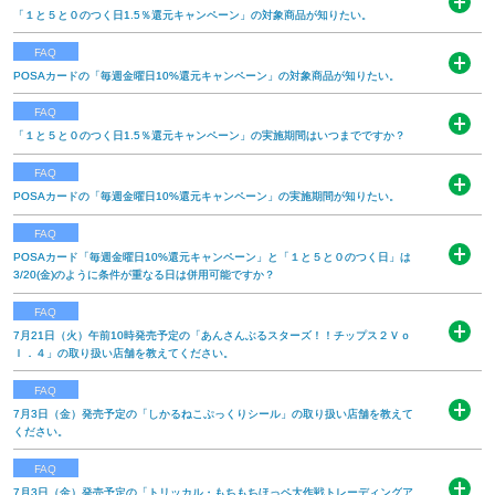
イントのご利用に制限がかかっております。 （２０２５年１０月１
「１と５と０のつく日1.5％還元キャンペーン」の対象商品が知りたい。
開
続きを読む
０日時点で１，５００ポイントに設定） 詳細につきましては、楽天
く
「楽天ギフトカード/スマホプリペイド/レジでApple Accountにチャ
FAQ
ポイント...
ージ」以外の POSAカードが対象です。 詳しくは下記ファミリーマ
POSAカードの「毎週金曜日10%還元キャンペーン」の対象商品が知りたい。
開
続きを読む
ート公式HPをご確認ください。 ファミリーマー...
く
公式HPに記載している「対象外商品」を除く すべてのPOSAカード
FAQ
続きを読む
が対象です。 対象外：Apple Gift Card/Google Play ギフトカード/楽
「１と５と０のつく日1.5％還元キャンペーン」の実施期間はいつまでですか？
開
天ギフトカード/ Amaz...
く
継続しているキャンペーンですので 現在、期間終了日は定めており
FAQ
続きを読む
ません。 ですが予告なく特典、対象期間、対象商品、適用条件等を
POSAカードの「毎週金曜日10%還元キャンペーン」の実施期間が知りたい。
開
変更または中止させていただく場合がございます。 詳しくは下記フ
く
継続しているキャンペーンですので現在、期間終了日は定めており
FAQ
ァミ...
ません。 ですが予告なく特典、対象期間、対象商品、適用条件等を
POSAカード「毎週金曜日10%還元キャンペーン」と「１と５と０のつく日」は
続きを読む
開
3/20(金)のように条件が重なる日は併用可能ですか？
変更または中止させていただく場合がございます。 詳しくは下記フ
く
ァミリー...
併用可能です。 ただし、それぞれ対象商品が異なります。2つのキ
FAQ
続きを読む
ャンペーンでの対象商品のみ併用可能です。
7月21日（火）午前10時発売予定の「あんさんぶるスターズ！！チップス２Ｖｏ
開
ｌ．４」の取り扱い店舗を教えてください。
続きを読む
く
「 あんさんぶるスターズ！！チップス２Ｖｏｌ．４ 」の取り扱い店
FAQ
舗は下記地域別PDFをご覧ください。※店舗により、品切れやお取
7月3日（金）発売予定の「しかるねこぷっくりシール」の取り扱い店舗を教えて
開
ください。
り扱いのない場合がございますので、あらかじめご了承ください。
く
※本商品のご...
「しかるねこぷっくりシール」の取り扱い店舗は下記地域別PDFを
FAQ
続きを読む
ご覧ください。 ※店舗により、品切れやお取り扱いのない場合がご
7月3日（金）発売予定の「トリッカル・もちもちほっペ大作戦トレーディングア