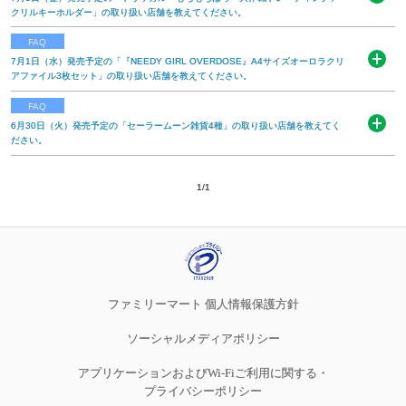
開
クリルキーホルダー」の取り扱い店舗を教えてください。
ざいますので、あらかじめご了承ください。 ※本商品のご予約、店
く
舗でのお取り...
「トリッカル・もちもちほっペ大作戦トレーディングアクリルキー
FAQ
続きを読む
ホルダー」の 取り扱い店舗は下記地域別PDFをご覧ください。 ※店
7月1日（水）発売予定の「『NEEDY GIRL OVERDOSE』A4サイズオーロラクリ
開
アファイル3枚セット」の取り扱い店舗を教えてください。
舗により、品切れやお取り扱いのない場合がございますので、あら
く
かじめご了...
「『NEEDY GIRL OVERDOSE』A4サイズオーロラクリアファイル
FAQ
続きを読む
3枚セット」の取り扱い店舗は下記地域別PDFをご覧ください。 ※
6月30日（火）発売予定の「セーラームーン雑貨4種」の取り扱い店舗を教えてく
開
ださい。
店舗により、品切れやお取り扱いのない場合がございますので、
く
あ...
「セーラームーン雑貨4種」の取り扱い店舗は下記地域別PDFをご覧
続きを読む
ください。 ※店舗により、品切れやお取り扱いのない場合がござい
1
/
1
ますので、あらかじめご了承ください。※本商品のご予約、店舗で
のお取り...
続きを読む
ファミリーマート 個人情報保護方針
ソーシャルメディアポリシー
アプリケーションおよびWi-Fiご利用に関する・
プライバシーポリシー