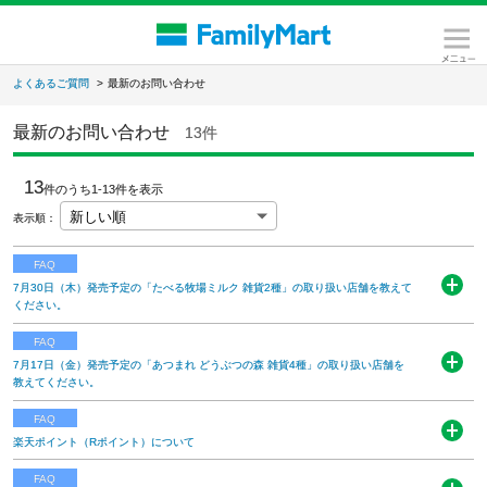
よくあるご質問
>
最新のお問い合わせ
最新のお問い合わせ
13件
13
件のうち1-
13
件を表示
表示順
：
FAQ
7月30日（木）発売予定の「たべる牧場ミルク 雑貨2種」の取り扱い店舗を教えて
開
ください。
く
「たべる牧場ミルク 雑貨2種」の取り扱い店舗は下記地域別PDFを
FAQ
ご覧ください。 ※店舗により、品切れやお取り扱いのない場合
7月17日（金）発売予定の「あつまれ どうぶつの森 雑貨4種」の取り扱い店舗を
開
教えてください。
がございますので、あらかじめご了承ください。※本商品のご予
く
約、店...
「あつまれ どうぶつの森 雑貨4種」の取り扱い店舗は下記地域別
FAQ
続きを読む
PDFをご覧ください。※店舗により、品切れやお取り扱いのない場
楽天ポイント（Rポイント）について
開
合がございますので、あらかじめご了承ください。※本商品のご予
く
楽天ペイメント社の判断で、現在ファミリーマートの店舗で 楽天ポ
FAQ
約、店舗でのお取...